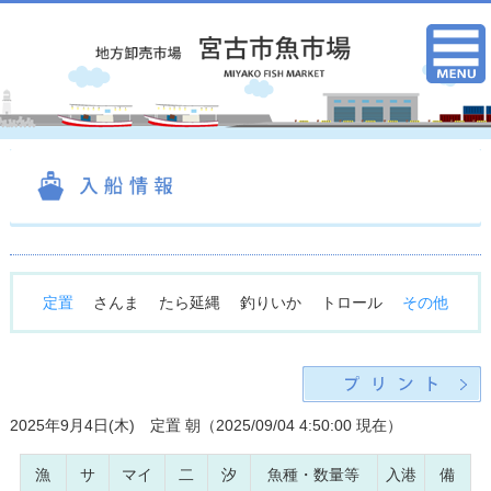
定置
さんま
たら延縄
釣りいか
トロール
その他
2025年9月4日(木) 定置 朝（2025/09/04 4:50:00 現在）
漁
サ
マイ
二
汐
魚種・数量等
入港
備