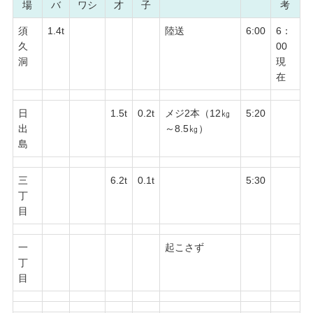
場
バ
ワシ
才
子
考
須
1.4t
陸送
6:00
6：
久
00
洞
現
在
日
1.5t
0.2t
メジ2本（12㎏
5:20
出
～8.5㎏）
島
三
6.2t
0.1t
5:30
丁
目
一
起こさず
丁
目